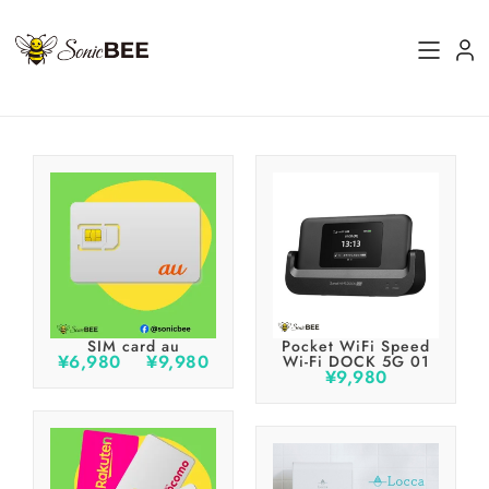
SIM card au
Pocket WiFi Speed
¥
6,980
–
¥
9,980
Wi-Fi DOCK 5G 01
¥
9,980