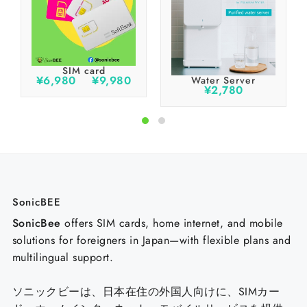
SIM card
¥
6,980
–
¥
9,980
Water Server
¥
2,780
SonicBEE
SonicBee
offers SIM cards, home internet, and mobile
solutions for foreigners in Japan—with flexible plans and
multilingual support.
ソニックビー
は、日本在住の外国人向けに、SIMカー