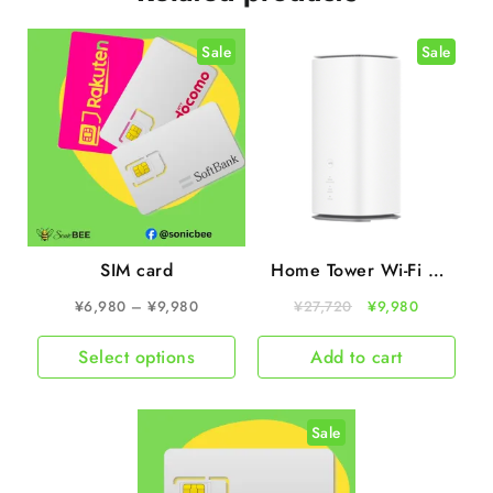
Sale
Sale
SIM card
Home Tower Wi-Fi –
UQ Mobile
¥
6,980
–
¥
9,980
¥
27,720
¥
9,980
Select options
Add to cart
Sale